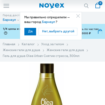
0
Город доставки
Способ доставки
Мы правильно определили —
Барнаул
Доставка
ваш город
Барнаул
?
1/4 цены и покупки ваши с Подели
Можно оплатить по частям
Да
Нет, выбрать другой
от 700 ₽ до 15,000 ₽
ⓘ
Главная
Каталог
Уход за телом
Женские гели для душа
Женские гели для душа
Гель для душа Olea Urban Снятие стресса, 300мл