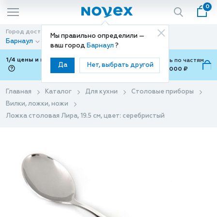
0
Город доставки
Способ доставки
Мы правильно определили —
Барнаул
Доставка
ваш город
Барнаул
?
1/4 цены и покупки ваши с Подели
Можно оплатить по частям
Да
Нет, выбрать другой
от 700 ₽ до 15,000 ₽
ⓘ
Главная
Каталог
Для кухни
Столовые приборы
Вилки, ложки, ножи
Ложка столовая Лира, 19.5 см, цвет: серебристый