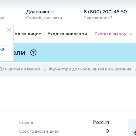
Доставка
8 (800) 200-45-50
ии
Способ доставки
Перезвонить?
ка
Уход за лицом
Уход за волосами
Скоро в школу!
ой
 Подели
ⓘ
Для шитья и вязания
Фурнитура для кроя, шитья и вышивания
Россия
Страна
0
Срок годности, дней