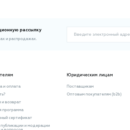
ционную рассылку
Введите электронный адре
ках и распродажах.
телям
Юридическим лицам
а и оплата
Поставщикам
ть?
Оптовым покупателям (b2b)
я и возврат
я программа
ный сертификат
 публикации и модерации
 и вопросов