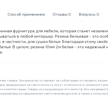
Способ применения
Отзывы 0
Вопросы 0
венная фурнитура для мебели, которая станет незаме
ываться в любой интерьер. Резина бельевая - это осо
 в частности, для сушки белья. Благодаря этому свой
лья. В целом, резина 10мм 2м белая - это надежный и
е.
ичии товара. Организатор оставляет за собой право остановить Акцию
а, приведенные на сайте novex.ru, могут отличаться от реального вне
и и комплектацию товара, не ухудшающие его качеств, без предварит
нешний вид на официальном сайте производителя, а также у консульта