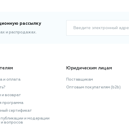
ционную рассылку
Введите электронный адре
ках и распродажах.
телям
Юридическим лицам
а и оплата
Поставщикам
ть?
Оптовым покупателям (b2b)
я и возврат
я программа
ный сертификат
 публикации и модерации
 и вопросов