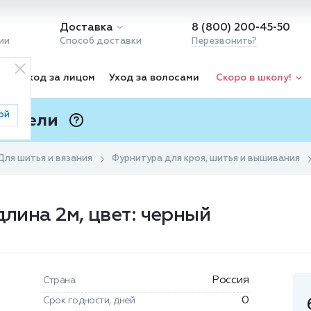
Доставка
8 (800) 200-45-50
ии
Способ доставки
Перезвонить?
ка
Уход за лицом
Уход за волосами
Скоро в школу!
ой
 Подели
ⓘ
Для шитья и вязания
Фурнитура для кроя, шитья и вышивания
длина 2м, цвет: черный
Россия
Страна
0
Срок годности, дней