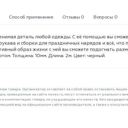
Способ применения
Отзывы 0
Вопросы 0
енимая деталь любой одежды. С её помощью вы сможе
рукава и сборки для праздничных нарядов и всё, что
ктивный образ жизни: с ней вы сможете подогнать раз
м. Толщина: 10мм. Длина: 2м. Цвет: черный.
ичии товара. Организатор оставляет за собой право остановить Акцию
а, приведенные на сайте novex.ru, могут отличаться от реального вне
и и комплектацию товара, не ухудшающие его качеств, без предварит
нешний вид на официальном сайте производителя, а также у консульта