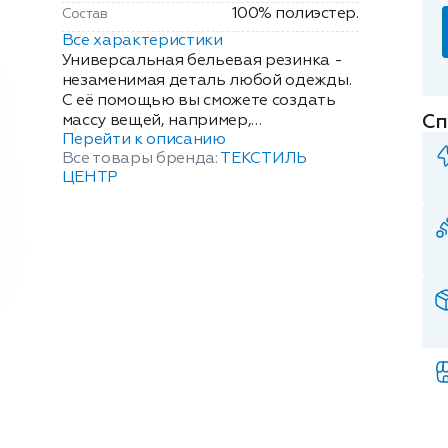
100% полиэстер.
Состав
Все характеристики
Универсальная бельевая резинка -
незаменимая деталь любой одежды.
С её помощью вы сможете создать
Сп
массу вещей, например,
Перейти к описанию
наматрасник, детские варежки,
Все товары бренда:
ТЕКСТИЛЬ
ажурные рукава и сборки для
ЦЕНТР
праздничных нарядов и всё, что
предложит Вам ваша фантазия.
Резинка особенно актуальна для тех,
кто ведёт активный образ жизни: с
ней вы сможете подогнать размеры
спортивного костюма под себя и
выполнять любимые упражнения с
комфортом. Толщина: 10мм. Длина:
2м. Цвет: черный.