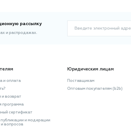
ционную рассылку
Введите электронный адре
ках и распродажах.
телям
Юридическим лицам
а и оплата
Поставщикам
ть?
Оптовым покупателям (b2b)
я и возврат
я программа
ный сертификат
 публикации и модерации
 и вопросов