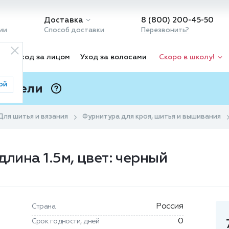
Доставка
8 (800) 200-45-50
ии
Способ доставки
Перезвонить?
ка
Уход за лицом
Уход за волосами
Скоро в школу!
ой
 Подели
ⓘ
Для шитья и вязания
Фурнитура для кроя, шитья и вышивания
длина 1.5м, цвет: черный
Россия
Страна
0
Срок годности, дней