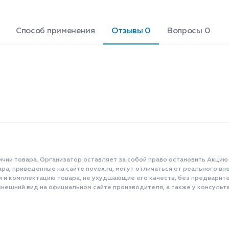
Способ применения
Отзывы 0
Вопросы 0
ичии товара. Организатор оставляет за собой право остановить Акцию
а, приведенные на сайте novex.ru, могут отличаться от реального вне
и и комплектацию товара, не ухудшающие его качеств, без предварит
нешний вид на официальном сайте производителя, а также у консульта