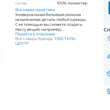
100% полиэстер.
Состав
Все характеристики
Универсальная бельевая резинка -
незаменимая деталь любой одежды.
С её помощью вы сможете создать
Сп
массу вещей, например,
Перейти к описанию
наматрасник, детские варежки,
Все товары бренда:
ТЕКСТИЛЬ
ажурные рукава и сборки для
ЦЕНТР
праздничных нарядов и всё, что
предложит Вам ваша фантазия.
Резинка особенно актуальна для тех,
кто ведёт активный образ жизни: с
ней вы сможете подогнать размеры
спортивного костюма под себя и
выполнять любимые упражнения с
комфортом. Толщина: 20мм. Длина:
1.5м. Цвет: черный.