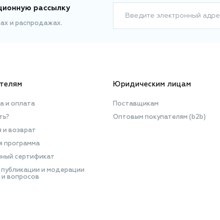
ционную рассылку
Введите электронный адре
ках и распродажах.
телям
Юридическим лицам
а и оплата
Поставщикам
ть?
Оптовым покупателям (b2b)
я и возврат
я программа
ный сертификат
 публикации и модерации
 и вопросов