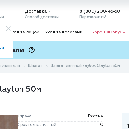
Доставка
8 (800) 200-45-50
ии
Способ доставки
Перезвонить?
ка
Уход за лицом
Уход за волосами
Скоро в школу!
ой
 Подели
ⓘ
утеплители
Шпагат
Шпагат льняной клубок Clayton 50м
layton 50м
Россия
Страна
0
Срок годности, дней