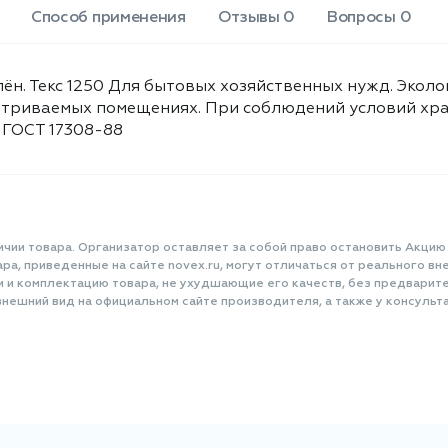
Способ применения
Отзывы 0
Вопросы 0
ён. Текс 1250 Для бытовых хозяйственных нужд. Эколо
триваемых помещениях. При соблюдений условий хран
 ГОСТ 17308-88
ичии товара. Организатор оставляет за собой право остановить Акцию
а, приведенные на сайте novex.ru, могут отличаться от реального вне
и и комплектацию товара, не ухудшающие его качеств, без предварит
нешний вид на официальном сайте производителя, а также у консульта