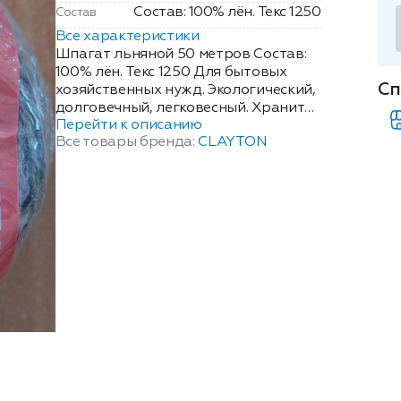
Состав: 100% лён. Текс 1250
Состав
Все характеристики
Шпагат льняной 50 метров Состав:
100% лён. Текс 1250 Для бытовых
Сп
хозяйственных нужд. Экологический,
долговечный, легковесный. Хранить
Перейти к описанию
в закрытых, периодически
Все товары бренда:
CLAYTON
проветриваемых помещениях. При
соблюдений условий хранения срок
годности не ограничен. Товар не
подлежит обязательной
сертификации ГОСТ 17308-88