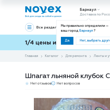
Барнаул
Доставка по Росс
Мы правильно определили —
Все разделы
Декоративная космети
ваш город
Барнаул
?
Да
Нет, выбрать друг
1/4 цены и покупки ваши с
Главная
Каталог
Для ремонта
Ленты и 
Шпагат льняной клубок C
Нет отзывов
Нет вопросов