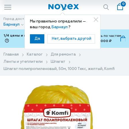
0
Город доставки
Способ доставки
Мы правильно определили —
Барнаул
Доставка
ваш город
Барнаул
?
1/4 цены и покупки ваши с Подели
Можно оплатить по частям
Да
Нет, выбрать другой
от 700 ₽ до 15,000 ₽
ⓘ
Главная
Каталог
Для ремонта
Ленты и утеплители
Шпагат
Шпагат полипропиленовый, 50м, 1000 Текс, желтый, Komfi