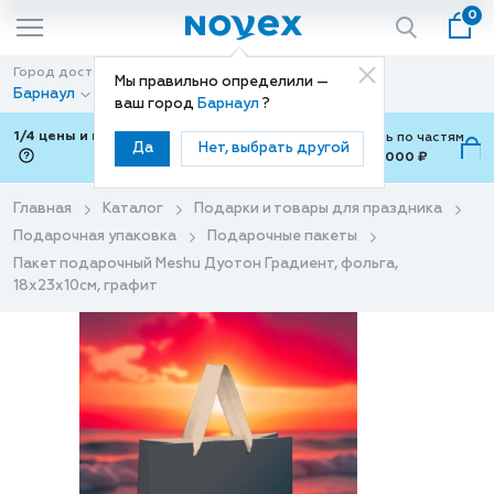
0
Город доставки
Способ доставки
Мы правильно определили —
Барнаул
Доставка
ваш город
Барнаул
?
1/4 цены и покупки ваши с Подели
Можно оплатить по частям
Да
Нет, выбрать другой
от 700 ₽ до 15,000 ₽
ⓘ
Главная
Каталог
Подарки и товары для праздника
Подарочная упаковка
Подарочные пакеты
Пакет подарочный Meshu Дуотон Градиент, фольга,
18х23х10см, графит