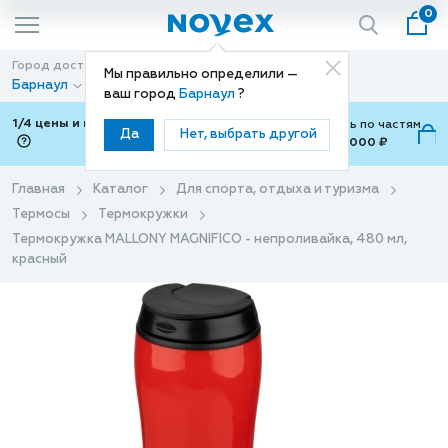
0
Город доставки
Способ доставки
Мы правильно определили —
Барнаул
Доставка
ваш город
Барнаул
?
1/4 цены и покупки ваши с Подели
Можно оплатить по частям
Да
Нет, выбрать другой
от 700 ₽ до 15,000 ₽
ⓘ
Главная
Каталог
Для спорта, отдыха и туризма
Термосы
Термокружки
Термокружка MALLONY MAGNIFICO - непроливайка, 480 мл,
красный