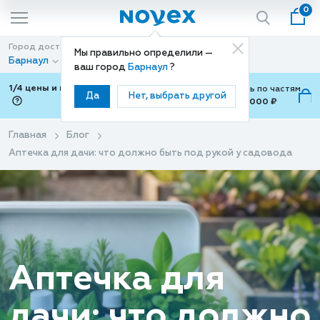
0
Город доставки
Способ доставки
Мы правильно определили —
Барнаул
Доставка
ваш город
Барнаул
?
1/4 цены и покупки ваши с Подели
Можно оплатить по частям
Да
Нет, выбрать другой
от 700 ₽ до 15,000 ₽
ⓘ
Главная
Блог
Аптечка для дачи: что должно быть под рукой у садовода
Аптечка для
дачи: что должно