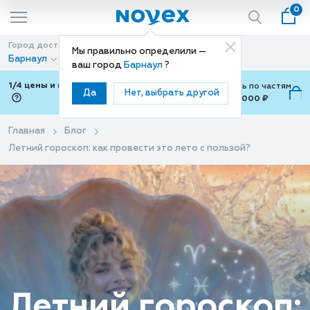
0
Город доставки
Способ доставки
Мы правильно определили —
Барнаул
Доставка
ваш город
Барнаул
?
1/4 цены и покупки ваши с Подели
Можно оплатить по частям
Да
Нет, выбрать другой
от 700 ₽ до 15,000 ₽
ⓘ
Главная
Блог
Летний гороскоп: как провести это лето с пользой?
Летний гороскоп: