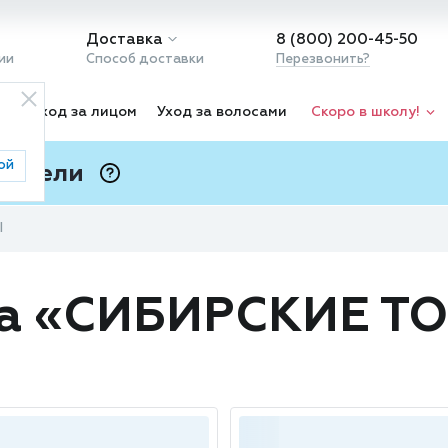
Доставка
8 (800) 200-45-50
ии
Способ доставки
Перезвонить?
ка
Уход за лицом
Уход за волосами
Скоро в школу!
ой
 Подели
ⓘ
Ы
да «СИБИРСКИЕ Т