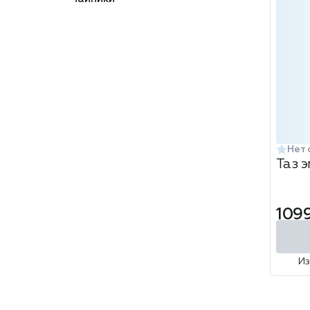
Нет 
Таз 
1099
И