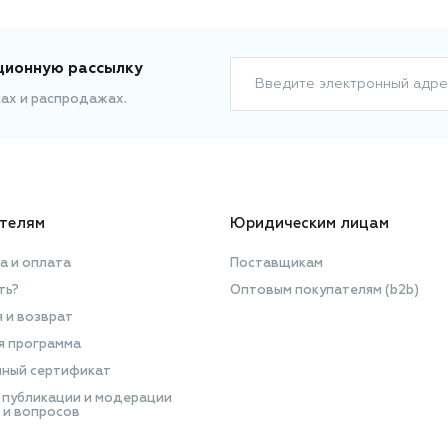
ционную рассылку
Введите электронный адре
ках и распродажах.
телям
Юридическим лицам
а и оплата
Поставщикам
ть?
Оптовым покупателям (b2b)
я и возврат
я программа
ный сертификат
 публикации и модерации
 и вопросов