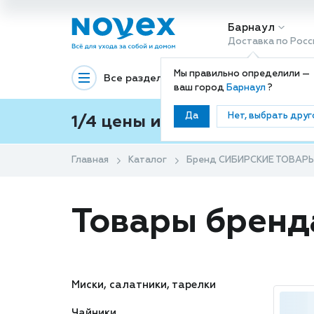
Барнаул
Доставка по Росс
Мы правильно определили —
Все разделы
Декоративная космети
ваш город
Барнаул
?
Да
Нет, выбрать друг
1/4 цены и покупки ваши с
Главная
Каталог
Бренд СИБИРСКИЕ ТОВАР
Товары брен
Миски, салатники, тарелки
Чайники