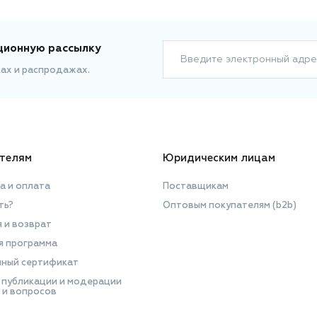
ционную рассылку
Введите электронный адре
ках и распродажах.
телям
Юридическим лицам
а и оплата
Поставщикам
ть?
Оптовым покупателям (b2b)
я и возврат
я программа
ный сертификат
 публикации и модерации
 и вопросов