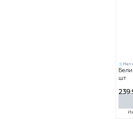
Нет 
Белиз
шт
239.
И