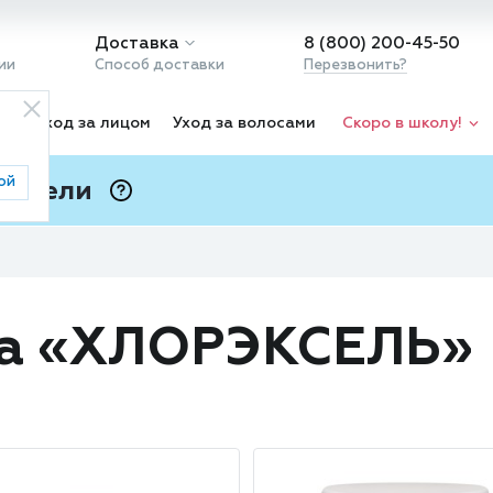
Доставка
8 (800) 200-45-50
ии
Способ доставки
Перезвонить?
ка
Уход за лицом
Уход за волосами
Скоро в школу!
ой
 Подели
ⓘ
да «ХЛОРЭКСЕЛЬ»