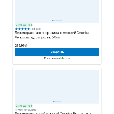
2 по цене 1
1 отзыв
Дезодорант-антиперспирант женский Deonica
Легкость пудры, ролик, 50мл
239.99 ₽
В корзину
В наличии
Много
2 по цене 1
Нет отзывов
Дезодорант-спрей женский Deonica Pro-защита,