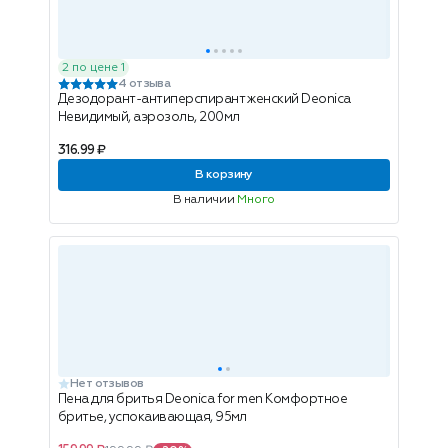
2 по цене 1
4 отзыва
Дезодорант-антиперспирант женский Deonica
Невидимый, аэрозоль, 200мл
316.99 ₽
В корзину
В наличии
Много
Нет отзывов
Пена для бритья Deonica for men Комфортное
бритье, успокаивающая, 95мл