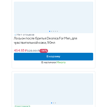
Нет отзывов
Лосьон после бритья Deonica For Men, для
чувствительной кожи, 90мл
454.93 ₽
528.99 ₽
-14%
В корзину
В наличии
Много