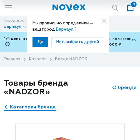
0
Город доставки
Способ доставки
Мы правильно определили —
Барнаул
Доставка
ваш город
Барнаул
?
1/4 цены и покупки ваши с Подели
Можно оплатить по частям
Да
Нет, выбрать другой
от 700 ₽ до 15,000 ₽
ⓘ
Главная
Каталог
Бренд NADZOR
Товары бренда
О бренде
«NADZOR»
Категории бренда