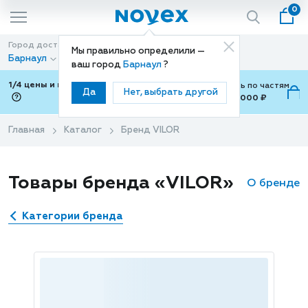
0
Город доставки
Способ доставки
Мы правильно определили —
Барнаул
Доставка
ваш город
Барнаул
?
1/4 цены и покупки ваши с Подели
Можно оплатить по частям
Да
Нет, выбрать другой
от 700 ₽ до 15,000 ₽
ⓘ
Главная
Каталог
Бренд VILOR
Товары бренда «VILOR»
О бренде
Категории бренда