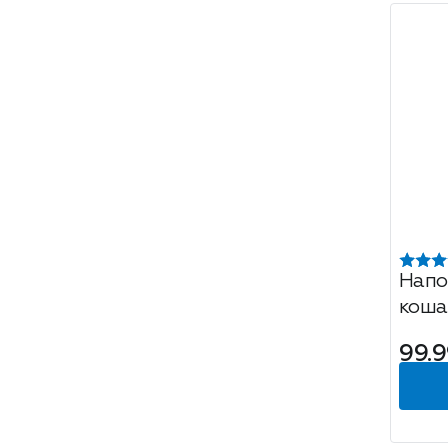
Напо
коша
Древ
99.9