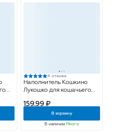
4 отзыва
о
Наполнитель Кошкино
го
Лукошко для кошачьего
' 5л
туалета 'Впитывающий' 5л
159.99 ₽
В корзину
В наличии
Много