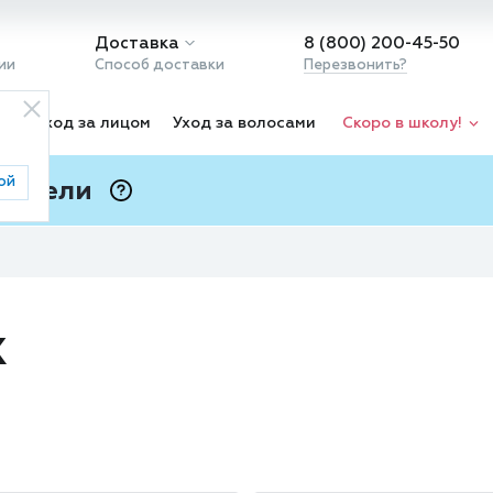
Доставка
8 (800) 200-45-50
ии
Способ доставки
Перезвонить?
ка
Уход за лицом
Уход за волосами
Скоро в школу!
ой
 Подели
ⓘ
х