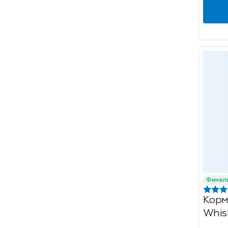
Финал
Корм
Whisk
поду