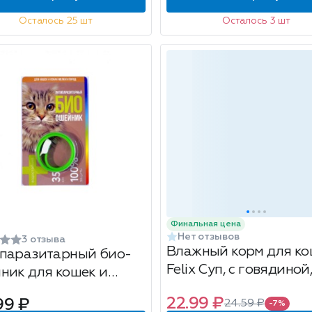
Осталось 25 шт
Осталось 3 шт
Финальная цена
Нет отзывов
3 отзыва
Влажный корм для ко
паразитарный био-
Felix Суп, с говядиной
ник для кошек и
к мелких пород от
22.99 ₽
99 ₽
24.59 ₽
-7%
 и клещей, 35см