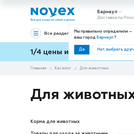
Барнаул
Доставка по Росс
Мы правильно определили —
Все разделы
Декоративная космети
ваш город
Барнаул
?
Да
Нет, выбрать друг
1/4 цены и покупки ваши с
Главная
Каталог
Для животных
Для животны
Корма для животных
Товары для ухода за животными