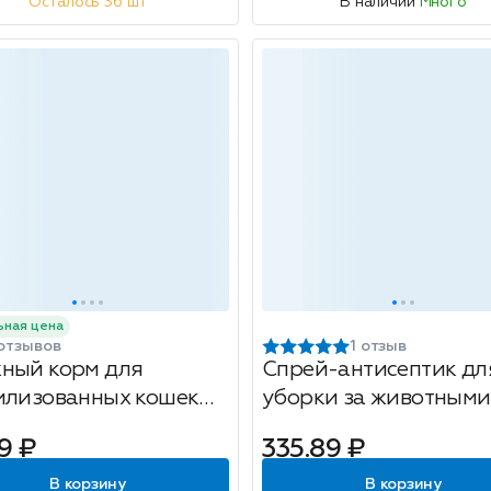
Осталось 36 шт
В наличии
Много
ьная цена
отзывов
1 отзыв
ный корм для
Спрей-антисептик дл
илизованных кошек
уборки за животными
a One, с курицей и
Clean Home, удалени
9 ₽
335.89 ₽
ной фасолью, 75г
запахов, 500 мл
В корзину
В корзину