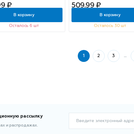
99 ₽
509.99 ₽
чай 5л
В корзину
В корзину
Осталось 6 шт
Осталось 30 шт
1
2
3
...
ционную рассылку
Введите электронный адре
ках и распродажах.