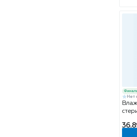
Финал
Нет 
Влаж
стер
Purin
36.8
зеле