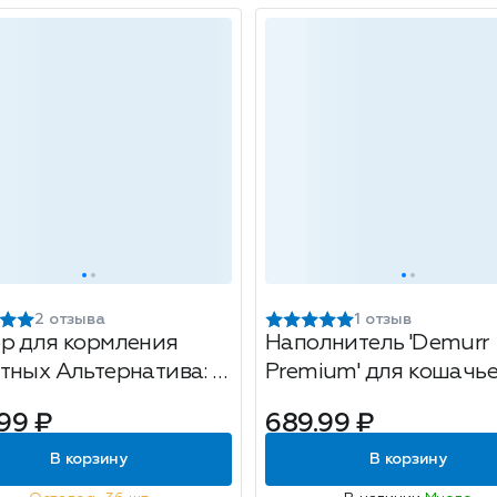
2 отзыва
1 отзыв
р для кормления
Наполнитель 'Demurr
тных Альтернатива: 2
Premium' для кошачь
, на подставке,
туалета силикагелевы
99 ₽
689.99 ₽
0х6см, 300мл, белый
цветными гранулами 
жевый
В корзину
В корзину