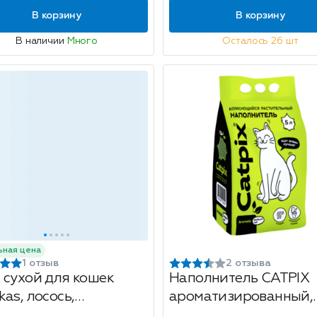
В корзину
В корзину
В наличии
Много
Осталось 26 шт
ьная цена
1 отзыв
2 отзыва
 сухой для кошек
Наполнитель CATPIX
as, лосось,
ароматизированный,
шечки с паштетом,
растительный, зелен