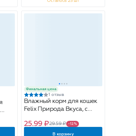
Осталось 25 шт
Финальная цена
1 отзыв
Влажный корм для кошек
я
Felix Природа Вкуса, с
курицей, 75г
е
25.99 ₽
29.59 ₽
-12%
В корзину