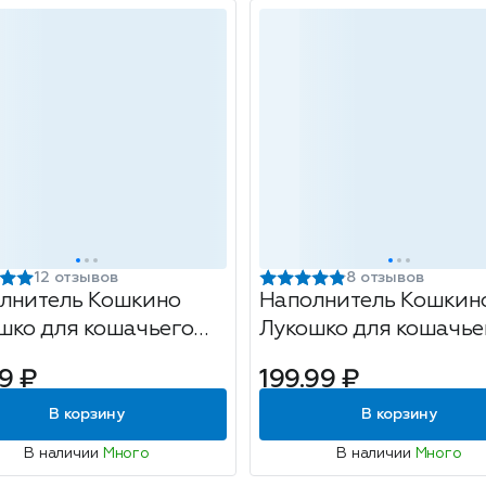
12 отзывов
8 отзывов
лнитель Кошкино
Наполнитель Кошкин
шко для кошачьего
Лукошко для кошачье
ета 'Древесный' 5л
туалета 'Комкующийся
9 ₽
199.99 ₽
В корзину
В корзину
В наличии
Много
В наличии
Много