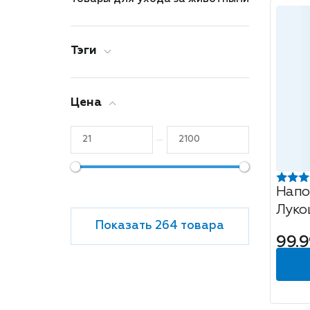
Тэги
Цена
Напо
Луко
Показать 264 товара
туал
99.9