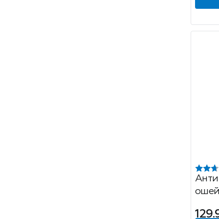
Анти
ошей
соба
129.
блох