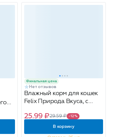
Финальная цена
Нет отзывов
Влажный корм для кошек
Felix Природа Вкуса, с
его
лососем, 75г
й с
25.99 ₽
29.59 ₽
-12%
4 л
В корзину