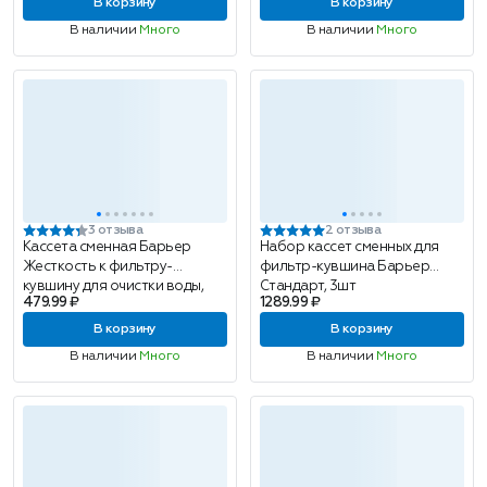
В корзину
В корзину
В наличии
Много
В наличии
Много
3 отзыва
2 отзыва
Кассета сменная Барьер
Набор кассет сменных для
Жесткость к фильтру-
фильтр-кувшина Барьер
кувшину для очистки воды,
Стандарт, 3шт
479.99 ₽
1289.99 ₽
1шт
В корзину
В корзину
В наличии
Много
В наличии
Много