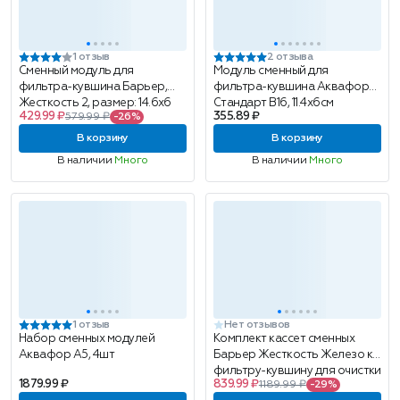
1 отзыв
2 отзыва
Сменный модуль для
Модуль сменный для
фильтра-кувшина Барьер,
фильтра-кувшина Аквафор
Жесткость 2, размер: 14.6х6
Стандарт B16, 11.4х6см
429.99 ₽
355.89 ₽
579.99 ₽
-26%
см
В корзину
В корзину
В наличии
Много
В наличии
Много
1 отзыв
Нет отзывов
Набор сменных модулей
Комплект кассет сменных
Аквафор А5, 4шт
Барьер Жесткость Железо к
фильтру-кувшину для очистки
1879.99 ₽
839.99 ₽
1189.99 ₽
-29%
воды, 2шт