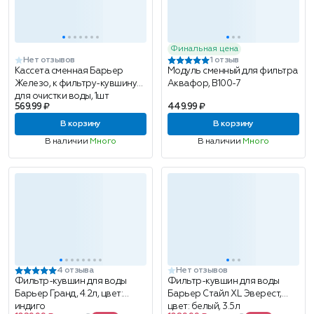
Финальная цена
Нет отзывов
1 отзыв
Кассета сменная Барьер
Модуль сменный для фильтра
Железо, к фильтру-кувшину
Аквафор, В100-7
для очистки воды, 1шт
569.99 ₽
449.99 ₽
В корзину
В корзину
В наличии
Много
В наличии
Много
4 отзыва
Нет отзывов
Фильтр-кувшин для воды
Фильтр-кувшин для воды
Барьер Гранд, 4.2л, цвет:
Барьер Стайл XL Эверест,
индиго
цвет: белый, 3.5л