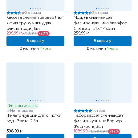
2 отзыва
2 отзыва
Кассета сменная Барьер Лайт
Модуль сменный для
к фильтру-кувшину для
фильтра-кувшина Аквафор
очистки воды, 1шт
Стандарт B15, 11.4х6см
299.99 ₽
259.99 ₽
375.89 ₽
-20%
В корзину
В корзину
В наличии
Много
В наличии
Много
Финальная цена
Нет отзывов
1 отзыв
Фильтр-кувшин для очистки
Набор кассет сменных для
воды Эвита, 2.5л
фильтр-кувшина Барьер
Жесткость, 3шт
398.99 ₽
1089.99 ₽
1399.89 ₽
-22%