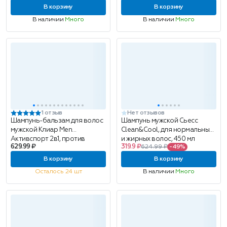
360мл
В корзину
В корзину
В наличии
Много
В наличии
Много
1 отзыв
Нет отзывов
Шампунь-бальзам для волос
Шампунь мужской Сьесс
мужской Клиар Men
Clean&Cool, для нормальных
Активспорт 2в1, против
и жирных волос, 450 мл
629.99 ₽
319.9 ₽
624.99 ₽
-49%
перхоти, 400 мл
В корзину
В корзину
Осталось 24 шт
В наличии
Много