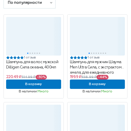
По популярности
1 отзыв
1 отзыв
Шампунь для волос мужской
Шампунь для мужчин Шаума
Dilligen Сила океана, 400мл
Men Ultra Сила, с экстрактом
хмеля, для ежедневного
220.49 ₽
199.9 ₽
314.99 ₽
-30%
358.99 ₽
-44%
применения, 360 мл
В корзину
В корзину
В наличии
Много
В наличии
Много