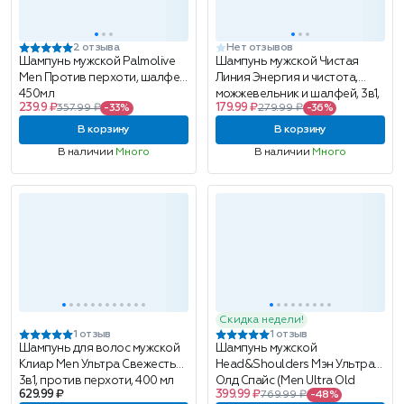
2 отзыва
Нет отзывов
Шампунь мужской Palmolive
Шампунь мужской Чистая
Men Против перхоти, шалфей,
Линия Энергия и чистота,
450мл
можжевельник и шалфей, 3в1,
239.9 ₽
179.99 ₽
357.99 ₽
-33%
279.99 ₽
-36%
400мл
В корзину
В корзину
В наличии
Много
В наличии
Много
Скидка недели!
1 отзыв
1 отзыв
Шампунь для волос мужской
Шампунь мужской
Клиар Men Ультра Свежесть
Head&Shoulders Мэн Ультра
3в1, против перхоти, 400 мл
Олд Спайс (Men Ultra Old
629.99 ₽
399.99 ₽
769.99 ₽
-48%
Spice), против перхоти,