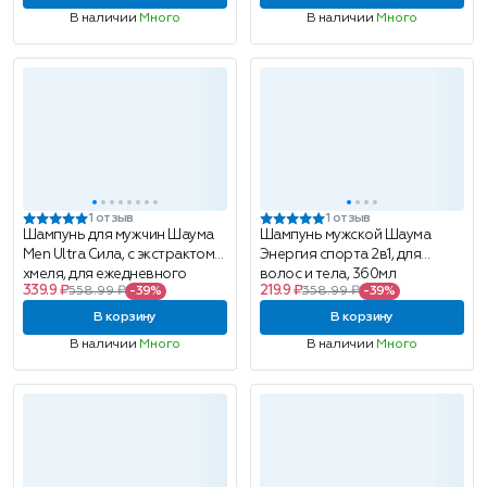
В наличии
Много
В наличии
Много
1 отзыв
1 отзыв
Шампунь для мужчин Шаума
Шампунь мужской Шаума
Men Ultra Сила, с экстрактом
Энергия спорта 2в1, для
хмеля, для ежедневного
волос и тела, 360мл
339.9 ₽
219.9 ₽
558.99 ₽
-39%
358.99 ₽
-39%
применения, 650 мл
В корзину
В корзину
В наличии
Много
В наличии
Много