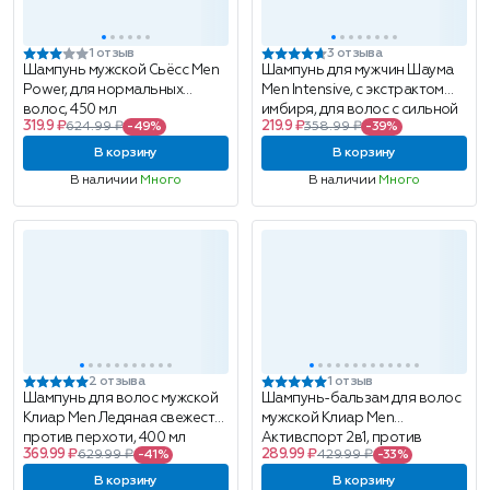
1 отзыв
3 отзыва
Шампунь мужской Сьёсс Men
Шампунь для мужчин Шаума
Power, для нормальных
Men Intensive, с экстрактом
волос, 450 мл
имбиря, для волос с сильной
319.9 ₽
219.9 ₽
624.99 ₽
-49%
358.99 ₽
-39%
перхотью, 360мл
В корзину
В корзину
В наличии
Много
В наличии
Много
2 отзыва
1 отзыв
Шампунь для волос мужской
Шампунь-бальзам для волос
Клиар Men Ледяная свежесть,
мужской Клиар Men
против перхоти, 400 мл
Активспорт 2в1, против
369.99 ₽
289.99 ₽
629.99 ₽
-41%
429.99 ₽
-33%
перхоти, 200 мл
В корзину
В корзину