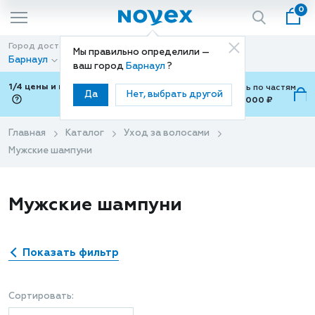
0
Город доставки
Способ доставки
Мы правильно определили —
Барнаул
Доставка
ваш город
Барнаул
?
1/4 цены и покупки ваши с Подели
Можно оплатить по частям
Да
Нет, выбрать другой
от 700 ₽ до 15,000 ₽
ⓘ
Главная
Каталог
Уход за волосами
Мужские шампуни
Мужские шампуни
Показать фильтр
Сортировать: