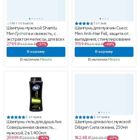
Нет отзывов
1 отзыв
Шампунь мужской Shamtu
Шампунь для мужчин Сьесс
Men Густота и свежесть, с
Men Anti-Hair Fall, защита от
экстрактом мелиссы, для всех
выпадения, стимулирование
279.9 ₽
319.9 ₽
443.99 ₽
-37%
624.99 ₽
-49%
типов волос, 500мл
корней, 450мл
В корзину
В корзину
В наличии
Много
В наличии
Много
2 отзыва
2 отзыва
Шампунь-гель для душа Ave
Шампунь для волос мужской
Совершенная свежесть,
Dilligen Сила океана, 250мл
мужской, 2 в 1, 400мл
269.99 ₽
182.48 ₽
299.99 ₽
-10%
236.99 ₽
-23%