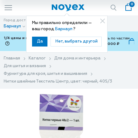
0
Город доставки
Способ доставки
Мы правильно определили —
Барнаул
Доставка
ваш город
Барнаул
?
1/4 цены и покупки ваши с Подели
Можно оплатить по частям
Да
Нет, выбрать другой
от 700 ₽ до 15,000 ₽
ⓘ
Главная
Каталог
Для дома и интерьера
Для шитья и вязания
Фурнитура для кроя, шитья и вышивания
Нитки швейные Текстиль Центр, цвет: черный, 40S/3