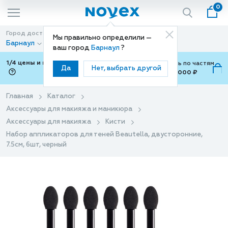
0
Город доставки
Способ доставки
Мы правильно определили —
Барнаул
Доставка
ваш город
Барнаул
?
1/4 цены и покупки ваши с Подели
Можно оплатить по частям
Да
Нет, выбрать другой
от 700 ₽ до 15,000 ₽
ⓘ
Главная
Каталог
Аксессуары для макияжа и маникюра
Аксессуары для макияжа
Кисти
Набор аппликаторов для теней Beautella, двусторонние,
7.5см, 6шт, черный