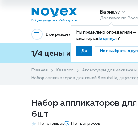
Барнаул
Доставка по Росс
Мы правильно определили —
Все разделы
Декоративная космети
ваш город
Барнаул
?
Да
Нет, выбрать друг
1/4 цены и покупки ваши с
Главная
Каталог
Аксессуары для макияжа и
Набор аппликаторов для теней Beautella, двухстор
Набор аппликаторов для т
6шт
Нет отзывов
Нет вопросов