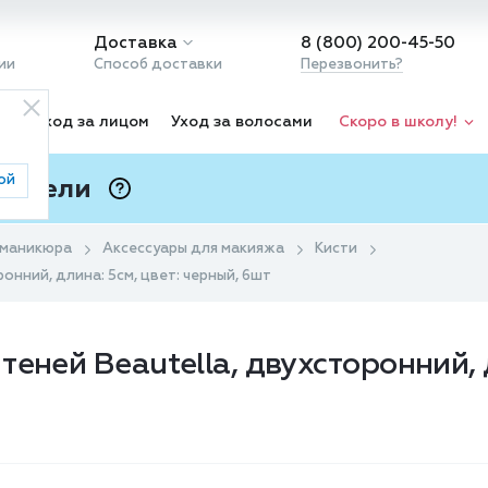
Доставка
8 (800) 200-45-50
ии
Способ доставки
Перезвонить?
ка
Уход за лицом
Уход за волосами
Скоро в школу!
ой
 Подели
ⓘ
 маникюра
Аксессуары для макияжа
Кисти
онний, длина: 5см, цвет: черный, 6шт
еней Beautella, двухсторонний, д