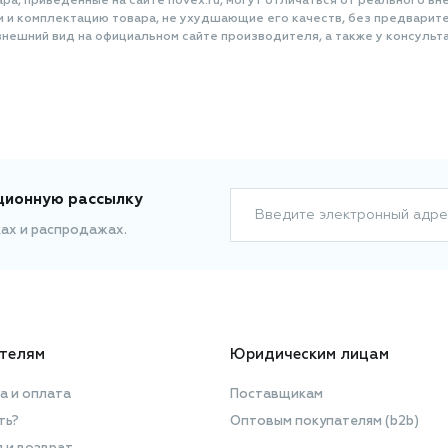
а, приведенные на сайте novex.ru, могут отличаться от реального вне
и и комплектацию товара, не ухудшающие его качеств, без предварит
нешний вид на официальном сайте производителя, а также у консульта
ционную рассылку
Введите электронный адре
ках и распродажах.
телям
Юридическим лицам
а и оплата
Поставщикам
ть?
Оптовым покупателям (b2b)