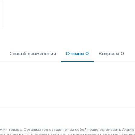
контролировать процесс нанесения
макияжа. Элегантный черный цвет и
лаконичный дизайн аппликаторов
Beautella отлично впишутся в любую
косметичку и станут стильным
аксессуаром. Длина: 5 см. Цвет:
черный. В наборе: 6 штук.
Способ применения
Отзывы 0
Вопросы 0
ичии товара. Организатор оставляет за собой право остановить Акцию