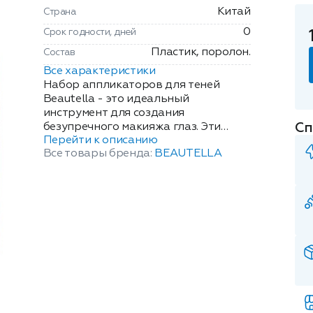
Китай
Страна
0
Срок годности, дней
Пластик, поролон.
Состав
Все характеристики
Набор аппликаторов для теней
Beautella - это идеальный
инструмент для создания
Сп
безупречного макияжа глаз. Эти
Перейти к описанию
аппликаторы сочетают в себе
Все товары бренда:
BEAUTELLA
высокое качество и удобство
использования, что делает их
незаменимыми как для
профессиональных визажистов, так
и для любителей. Аппликаторы
имеют две рабочие поверхности
разной формы и плотности, что
позволяет наносить и
растушевывать тени любой
текстуры и плотности. Удобная
форма ручки делает аппликатор
легким в использовании и позволяет