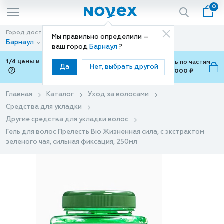
0
Город доставки
Способ доставки
Мы правильно определили —
Барнаул
Доставка
ваш город
Барнаул
?
1/4 цены и покупки ваши с Подели
Можно оплатить по частям
Да
Нет, выбрать другой
от 700 ₽ до 15,000 ₽
ⓘ
Главная
Каталог
Уход за волосами
Средства для укладки
Другие средства для укладки волос
Гель для волос Прелесть Bio Жизненная сила, с экстрактом
зеленого чая, сильная фиксация, 250мл