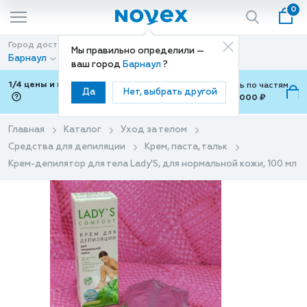
0
Город доставки
Способ доставки
Мы правильно определили —
Барнаул
Доставка
ваш город
Барнаул
?
1/4 цены и покупки ваши с Подели
Можно оплатить по частям
Да
Нет, выбрать другой
от 700 ₽ до 15,000 ₽
ⓘ
Главная
Каталог
Уход за телом
Средства для депиляции
Крем, паста, тальк
Крем-депилятор для тела Lady'S, для нормальной кожи, 100 мл