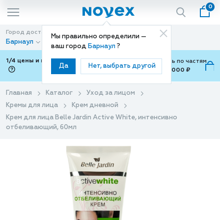
0
Город доставки
Способ доставки
Мы правильно определили —
Барнаул
Доставка
ваш город
Барнаул
?
1/4 цены и покупки ваши с Подели
Можно оплатить по частям
Да
Нет, выбрать другой
от 700 ₽ до 15,000 ₽
ⓘ
Главная
Каталог
Уход за лицом
Кремы для лица
Крем дневной
Крем для лица Belle Jardin Active White, интенсивно
отбеливающий, 60мл