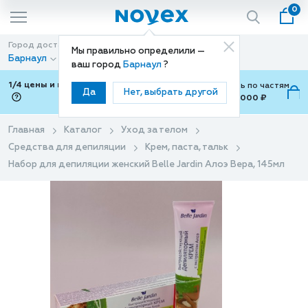
0
Город доставки
Способ доставки
Мы правильно определили —
Барнаул
Доставка
ваш город
Барнаул
?
1/4 цены и покупки ваши с Подели
Можно оплатить по частям
Да
Нет, выбрать другой
от 700 ₽ до 15,000 ₽
ⓘ
Главная
Каталог
Уход за телом
Средства для депиляции
Крем, паста, тальк
Набор для депиляции женский Belle Jardin Алоэ Вера, 145мл