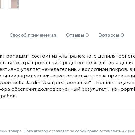
создании безупречной гладкости.
Регулярное использование набора
обеспечит долговременный
результат и комфорт Вашей коже. В
наборе крем-депилятор 125 мл,
бальзам после депиляции 20 мл,
Способ применения
Отзывы 0
Вопросы 0
скребок.
ракт ромашки" состоит из ультранежного депиляторн
таве экстрат ромашки. Средство подходит для депиляц
ективно удаляет нежелательный волосяной покров, а
пиляции дарит увлажнение, оставляет после примене
ором Belle Jardin "Экстракт ромашки" - Вашим надеж
бора обеспечит долговременный результат и комфорт
кребок.
ичии товара. Организатор оставляет за собой право остановить Акцию