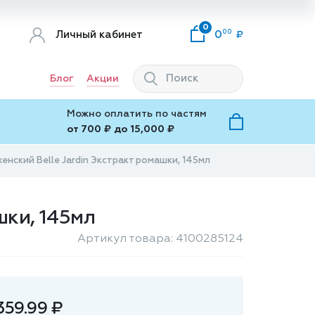
0
00
Личный кабинет
0
Блог
Акции
Можно оплатить по частям
от 700 ₽ до 15,000 ₽
нский Belle Jardin Экстракт ромашки, 145мл
шки, 145мл
Артикул товара: 4100285124
359.99 ₽