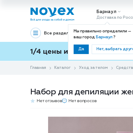
Барнаул
Доставка по Росс
Мы правильно определили —
Все разделы
Декоративная космети
ваш город
Барнаул
?
Да
Нет, выбрать друг
1/4 цены и покупки ваши с
Главная
Каталог
Уход за телом
Средств
Набор для депиляции жен
Нет отзывов
Нет вопросов