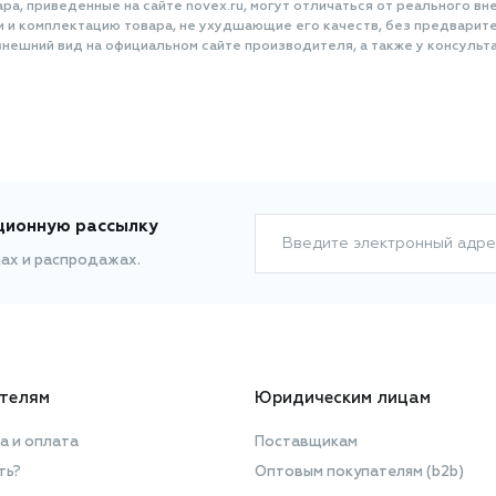
а, приведенные на сайте novex.ru, могут отличаться от реального вне
и и комплектацию товара, не ухудшающие его качеств, без предварит
нешний вид на официальном сайте производителя, а также у консульта
ционную рассылку
Введите электронный адре
ках и распродажах.
телям
Юридическим лицам
а и оплата
Поставщикам
ть?
Оптовым покупателям (b2b)