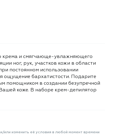
ого крема и смягчающе-увлажняющего
ии ног, рук, участков кожи в области
 при постоянном использовании
ния ощущение бархатистости. Подарите
ным помощником в создании безупречной
 Вашей коже. В наборе крем-депилятор
 и/или изменить её условия в любой момент времени