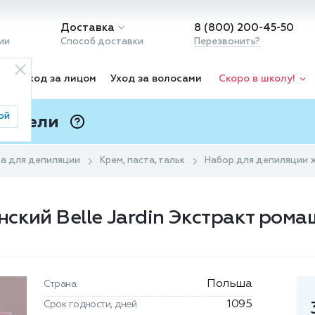
Доставка
8 (800) 200-45-50
ии
Способ доставки
Перезвонить?
ка
Уход за лицом
Уход за волосами
Скоро в школу!
ой
 Подели
ⓘ
а для депиляции
Крем, паста, тальк
Набор для депиляции же
ский Belle Jardin Экстракт рома
Польша
Страна
1095
Срок годности, дней