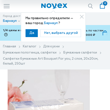
0
Город доставки
Способ доставки
Мы правильно определили —
Барнаул
Доставка
ваш город
Барнаул
?
1/4 цены и покупки ваши с Подели
Можно оплатить по частям
Да
Нет, выбрать другой
от 700 ₽ до 15,000 ₽
ⓘ
Главная
Каталог
Для кухни
Бумажные полотенца, салфетки
Бумажные салфетки
Салфетки бумажные Art Bouquet For you, 2 слоя, 20x20см,
белый, 250шт