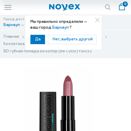
0
Город доставки
Способ доставки
Мы правильно определили —
Барнаул
Доставка
ваш город
Барнаул
?
Главная
Каталог
Декоративная косметика
Да
Нет, выбрать другой
Косметика для губ
Губная помада
BD губная помада Би колор (Be Color) тон132