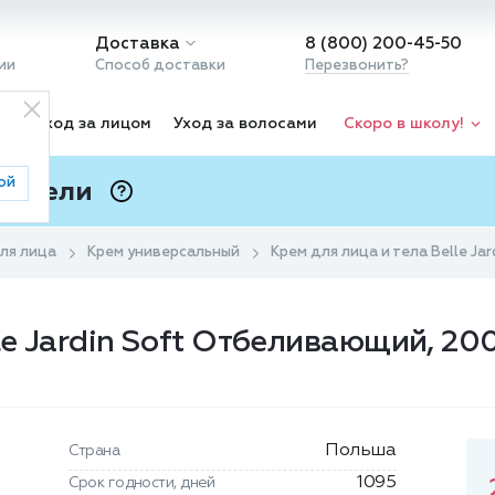
Доставка
8 (800) 200-45-50
ии
Способ доставки
Перезвонить?
ка
Уход за лицом
Уход за волосами
Скоро в школу!
ой
 Подели
ⓘ
ля лица
Крем универсальный
Крем для лица и тела Belle J
le Jardin Soft Отбеливающий, 20
Польша
Страна
1095
Срок годности, дней