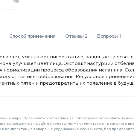
Способ применения
Отзывы 2
Вопросы 1
отбеливает, уменьшает пигментацию, защищает и осве
мона улучшает цвет лица. Экстракт настурции отбелив
ля нормализации процесса образования меланина. С
кожу от пигментообразования. Регулярное применени
ентных пятен и предотвратить их появление в будуще
ичии товара. Организатор оставляет за собой право остановить Акцию
а, приведенные на сайте novex.ru, могут отличаться от реального вне
и и комплектацию товара, не ухудшающие его качеств, без предварит