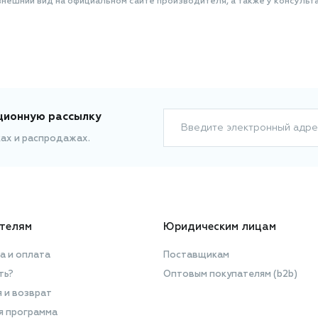
нешний вид на официальном сайте производителя, а также у консульта
ционную рассылку
Введите электронный адре
ках и распродажах.
телям
Юридическим лицам
а и оплата
Поставщикам
ть?
Оптовым покупателям (b2b)
я и возврат
я программа