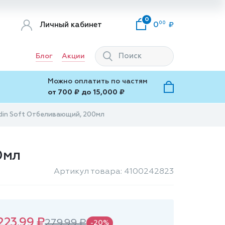
0
00
Личный кабинет
0
Блог
Акции
Можно оплатить по частям
от 700 ₽ до 15,000 ₽
ardin Soft Отбеливающий, 200мл
0мл
Артикул товара: 4100242823
223.99 ₽
279.99 ₽
-20%