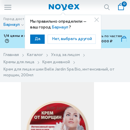
0
Город доставки
Способ доставки
Мы правильно определили —
Барнаул
Доставка
ваш город
Барнаул
?
1/4 цены и покупки ваши с Подели
Можно оплатить по частям
Да
Нет, выбрать другой
от 700 ₽ до 15,000 ₽
ⓘ
Главная
Каталог
Уход за лицом
Кремы для лица
Крем дневной
Крем для лица и шеи Belle Jardin Spa Bio, интенсивный, от
морщин, 200мл