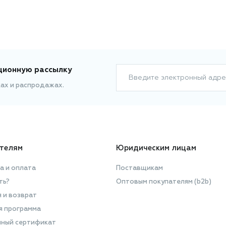
комплексном лечении и для
профилактики анемии. Не является
лекарственным средством. В
упаковке находятся 5 флаконов по
10мл.
ционную рассылку
Введите электронный адре
ках и распродажах.
телям
Юридическим лицам
а и оплата
Поставщикам
ть?
Оптовым покупателям (b2b)
я и возврат
я программа
ный сертификат