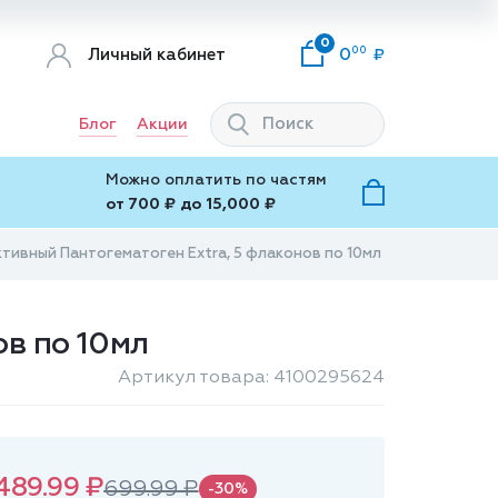
0
00
Личный кабинет
0
Блог
Акции
Можно оплатить по частям
от 700 ₽ до 15,000 ₽
тивный Пантогематоген Extra, 5 флаконов по 10мл
ов по 10мл
Артикул товара: 4100295624
489.99 ₽
699.99 ₽
-30%