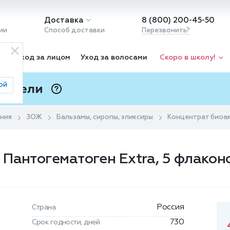
Доставка
8 (800) 200-45-50
ии
Способ доставки
Перезвонить?
ка
Уход за лицом
Уход за волосами
Скоро в школу!
ой
 Подели
ⓘ
ания
ЗОЖ
Бальзамы, сиропы, эликсиры
Концентрат биоак
Пантогематоген Extra, 5 флакон
Россия
Страна
730
Срок годности, дней