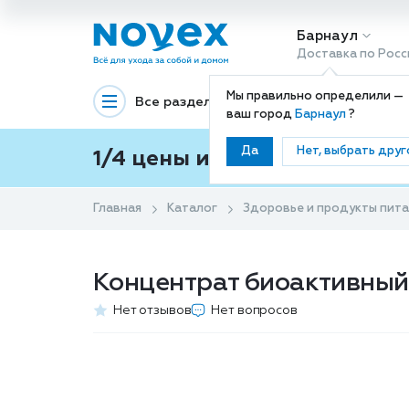
Барнаул
Доставка по Росс
Мы правильно определили —
Все разделы
Декоративная космети
ваш город
Барнаул
?
Да
Нет, выбрать друг
1/4 цены и покупки ваши с
Главная
Каталог
Здоровье и продукты пит
Концентрат биоактивный 
Нет отзывов
Нет вопросов