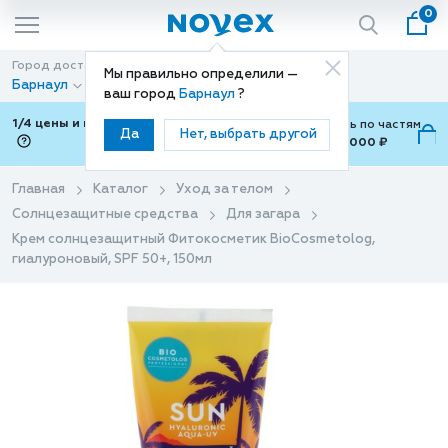
0
Город доставки
Способ доставки
Мы правильно определили —
Барнаул
Доставка
ваш город
Барнаул
?
1/4 цены и покупки ваши с Подели
Можно оплатить по частям
Да
Нет, выбрать другой
от 700 ₽ до 15,000 ₽
ⓘ
Главная
Каталог
Уход за телом
Солнцезащитные средства
Для загара
Крем солнцезащитный Фитокосметик BioCosmetolog,
гиалуроновый, SPF 50+, 150мл