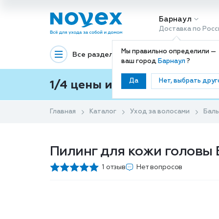
Барнаул
Доставка по Росс
Мы правильно определили —
Все разделы
Декоративная космети
ваш город
Барнаул
?
Да
Нет, выбрать друг
1/4 цены и покупки ваши с
Главная
Каталог
Уход за волосами
Баль
Пилинг для кожи головы 
1 отзыв
Нет вопросов