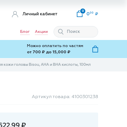
0
00
Личный кабинет
0
Блог
Акции
Можно оплатить по частям
от 700 ₽ до 15,000 ₽
я кожи головы Bisou, АНА и ВНА кислоты, 100мл
Артикул товара: 4100301238
622.99 ₽