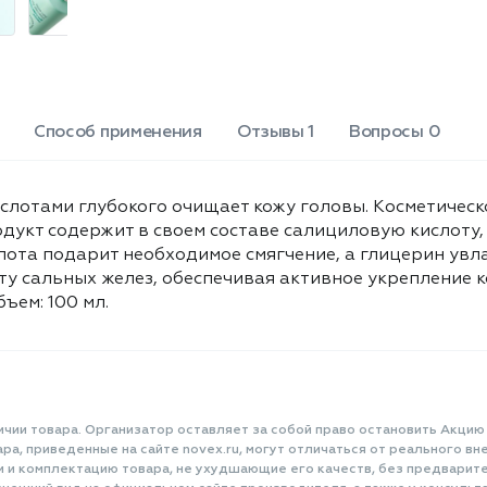
Способ применения
Отзывы 1
Вопросы 0
слотами глубокого очищает кожу головы. Косметическо
укт содержит в своем составе салициловую кислоту, 
лота подарит необходимое смягчение, а глицерин увл
ту сальных желез, обеспечивая активное укрепление к
ъем: 100 мл.
ичии товара. Организатор оставляет за собой право остановить Акцию
а, приведенные на сайте novex.ru, могут отличаться от реального вне
и и комплектацию товара, не ухудшающие его качеств, без предварит