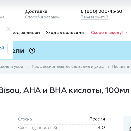
Доставка
8 (800) 200-45-50
ии
Способ доставки
Перезвонить?
ка
Уход за лицом
Уход за волосами
Скоро в школу!
ой
 Подели
ⓘ
замы и уход
Профессиональные бальзамы и уход
Пилинг дл
Bisou, АНА и ВНА кислоты, 100мл
Россия
Страна
910
Срок годности, дней