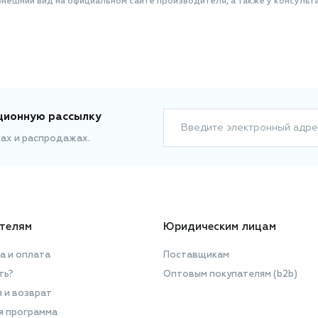
нешний вид на официальном сайте производителя, а также у консульта
ционную рассылку
Введите электронный адре
ках и распродажах.
телям
Юридическим лицам
а и оплата
Поставщикам
ть?
Оптовым покупателям (b2b)
я и возврат
я программа