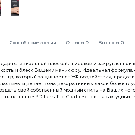
Ваших ноготках. Например,
аквариумный дизайн, когда
созданный Вами рисунок маникюра
с нанесенным 3D Lens Top Coat
смотрится так удивительно объемно,
как будто плавает под слоем воды!
Объем: 12мл.
Способ применения
Отзывы 0
Вопросы 0
одаря специальной плоской, широкой и закругленной к
ркость и блеск Вашему маникюру. Идеальная формула
ильтр, который защищает от УФ воздействия, предот
ластины и делает тона декоративных лаков более глу
 создать свой собственный модный стиль на Ваших ног
с нанесенным 3D Lens Top Coat смотрится так удивите