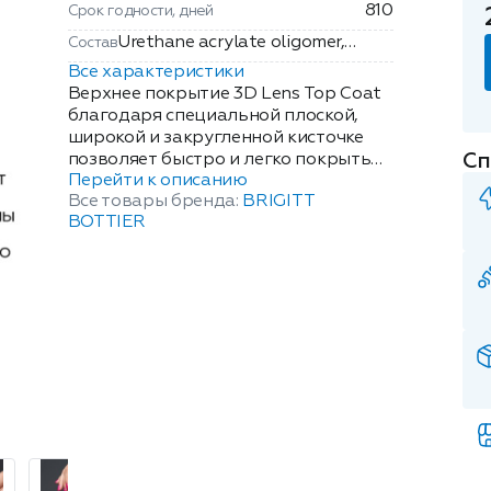
810
Срок годности, дней
Urethane acrylate oligomer,
Состав
Special acrylate copolymer,
Все характеристики
Hydroxyethyl methacrylate,
Верхнее покрытие 3D Lens Top Coat
2,4,6-trimethylbenzoyl-diphenyl
благодаря специальной плоской,
широкой и закругленной кисточке
phosphine oxide,
Сп
позволяет быстро и легко покрыть
Hydroxycyclohexyl-phenyl
Перейти к описанию
ногтевую пластину и придать
ketone, special additives, silica.
Все товары бренда:
BRIGITT
яркость и блеск Вашему маникюру.
BOTTIER
Идеальная формула состава
покрытия содержит акриловый
полимер октокрилен. Это
органический фильтр, который
защищает от УФ воздействия,
предотвращает потерю цвета лака,
придает дополнительный объем
форме ногтевой пластины и делает
тона декоративных лаков более
глубокими. Покрытие придает
"мокрый блеск" и защищает от
сколов. Вы можете создать свой
собственный модный стиль на