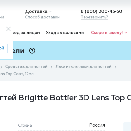
Доставка
8 (800) 200-45-50
ии
Способ доставки
Перезвонить?
ка
Уход за лицом
Уход за волосами
Скоро в школу!
ой
 Подели
ⓘ
Средства для ногтей
Лаки и гель-лаки для ногтей
ns Top Coat, 12мл
ей Brigitte Bottier 3D Lens Top C
Россия
Страна