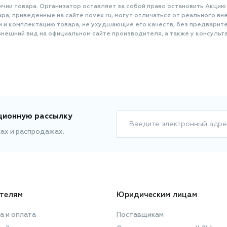
ичии товара. Организатор оставляет за собой право остановить Акцию
а, приведенные на сайте novex.ru, могут отличаться от реального вне
и и комплектацию товара, не ухудшающие его качеств, без предварит
нешний вид на официальном сайте производителя, а также у консульта
ционную рассылку
Введите электронный адре
ках и распродажах.
телям
Юридическим лицам
а и оплата
Поставщикам