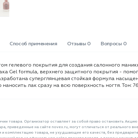
специально разработана
polyvinyl butyral, diacetone
суперглянцевая стойкая формула
alcohol, hexanal, dimethicone,
насыщенного цвета и особая
trimethylsiloxysilicate,
профессиональная кисточка,
позволяющая легко и аккуратно
phosphoric acid, mica,
наносить лак сразу на всю
polyurethane, polyethylene,
поверхность ногтя. Тон: 76
polypropylene, aluminium
розовато-лилово-серый, объем:
Способ применения
Отзывы 0
Вопросы 0
powder, calcium aluminum
12мл.
borosilicate, TIN oxide,
polyethelene terephthalate.
фектом гелевого покрытия для создания салонного маник
лака Gel formula, верхнего защитного покрытия - пом
азработана суперглянцевая стойкая формула насыщен
 наносить лак сразу на всю поверхность ногтя. Тон: 7
ичии товара. Организатор оставляет за собой право остановить Акцию
а, приведенные на сайте novex.ru, могут отличаться от реального вне
и и комплектацию товара, не ухудшающие его качеств, без предварит