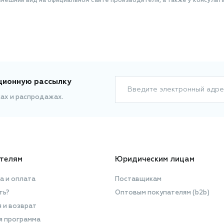
нешний вид на официальном сайте производителя, а также у консульта
ционную рассылку
Введите электронный адре
ках и распродажах.
телям
Юридическим лицам
а и оплата
Поставщикам
ть?
Оптовым покупателям (b2b)
я и возврат
я программа