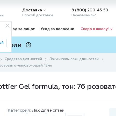
Доставка
8 (800) 200-45-50
ии
Способ доставки
Перезвонить?
ка
Уход за лицом
Уход за волосами
Скоро в школу!
ой
 Подели
ⓘ
Средства для ногтей
Лаки и гель-лаки для ногтей
76 розовато-лилово-серый, 12мл
ottier Gel formula, тон: 76 розов
Категория:
Лак для ногтей