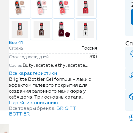
Сп
Все 41
Россия
Страна
810
Срок годности, дней
Butyl acetate, ethyl acetate,
Состав
nitrocellulose, adipic
Все характеристики
acid/neopentyl glycol/trimellitic
Brigitte Bottier Gel formula - лаки с
anhydride copolymer, acetyl
эффектом гелевого покрытия для
создания салонного маникюра у
tributyl citrat, isopropyl alcohol ,
себя дома. Три основных этапа:
silica, benzophenone (+ /-):
Перейти к описанию
нанесение основы (базового
styrene/acrylates copolimer,
Все товары бренда:
BRIGITT
покрытия), лака Gel formula,
acrylates copolymer,
BOTTIER
верхнего защитного покрытия -
stearalkonium bentonite,
помогут продлить надолго жизнь
pigments, trimethylpentanediyl
Вашего маникюра. Для лаков была
dibenzoate, butyl alcohol,