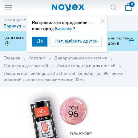
0
Город доставки
Способ доставки
Мы правильно определили —
Барнаул
Доставка
ваш город
Барнаул
?
1/4 цены и покупки ваши с Подели
Можно оплатить по частям
Да
Нет, выбрать другой
от 700 ₽ до 15,000 ₽
ⓘ
Главная
Каталог
Декоративная косметика
Средства для ногтей
Лаки и гель-лаки для ногтей
Лак для ногтей Brigitte Bottier Gel formula, тон: 96 темно-
розовый с золотистым шиммером, 12мл