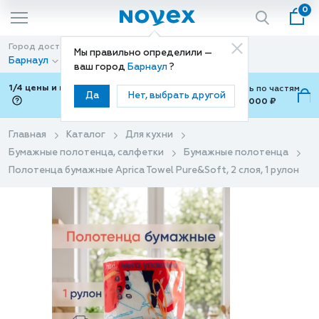
0
Город доставки
Способ доставки
Мы правильно определили —
Барнаул
Доставка
ваш город
Барнаул
?
1/4 цены и покупки ваши с Подели
Можно оплатить по частям
Да
Нет, выбрать другой
от 700 ₽ до 15,000 ₽
ⓘ
Главная
Каталог
Для кухни
Бумажные полотенца, салфетки
Бумажные полотенца
Полотенца бумажные Aprica Towel Pure&Soft, 2 слоя, 1 рулон