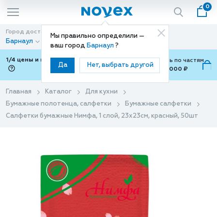
0
Город доставки
Способ доставки
Мы правильно определили —
Барнаул
Доставка
ваш город
Барнаул
?
1/4 цены и покупки ваши с Подели
Можно оплатить по частям
Да
Нет, выбрать другой
от 700 ₽ до 15,000 ₽
ⓘ
Главная
Каталог
Для кухни
Бумажные полотенца, салфетки
Бумажные салфетки
Салфетки бумажные Нимфа, 1 слой, 23х23см, красный, 50шт