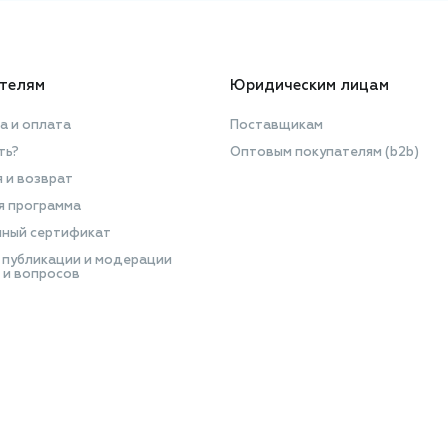
телям
Юридическим лицам
а и оплата
Поставщикам
ть?
Оптовым покупателям (b2b)
я и возврат
я программа
ный сертификат
 публикации и модерации
 и вопросов