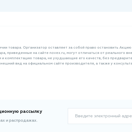
ичии товара. Организатор оставляет за собой право остановить Акцию
а, приведенные на сайте novex.ru, могут отличаться от реального вне
и и комплектацию товара, не ухудшающие его качеств, без предварит
нешний вид на официальном сайте производителя, а также у консульта
ционную рассылку
Введите электронный адре
ках и распродажах.