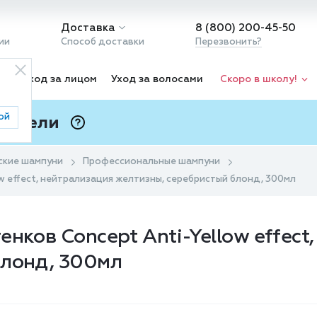
Доставка
8 (800) 200-45-50
ии
Способ доставки
Перезвонить?
ка
Уход за лицом
Уход за волосами
Скоро в школу!
ой
 Подели
ⓘ
ские шампуни
Профессиональные шампуни
w effect, нейтрализация желтизны, серебристый блонд, 300мл
нков Concept Anti-Yellow effect
блонд, 300мл