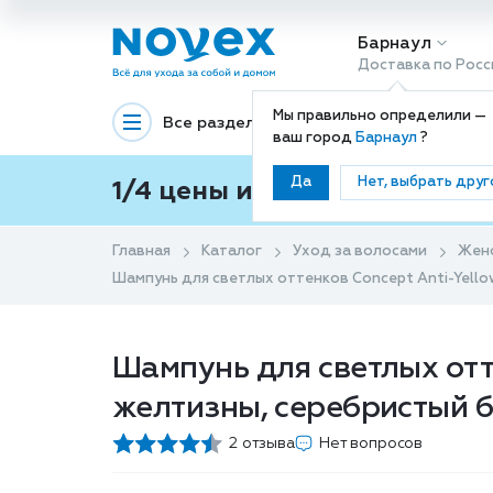
Барнаул
Доставка по Росс
Мы правильно определили —
Все разделы
Декоративная космети
ваш город
Барнаул
?
Да
Нет, выбрать друг
1/4 цены и покупки ваши с
Главная
Каталог
Уход за волосами
Жен
Шампунь для светлых оттенков Concept Anti-Yello
Шампунь для светлых отте
желтизны, серебристый 
2 отзыва
Нет вопросов