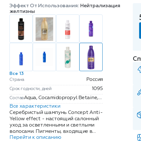
Эффект От Использования:
Нейтрализация
желтизны
Сп
Все 13
Россия
Страна
1095
Срок годности, дней
Aqua, Cocamidopropyl Betaine,
Состав
Sodium Laureth Sulfate, Sodium
Все характеристики
Cocoamphoacetate, Sodium
Серебристый шампунь Concept Anti-
Chloride, Disodium Laureth
Yellow effect - настоящий салонный
уход за осветленными и светлыми
Sulfosuccinate, Propylene Glycol,
волосами. Пигменты, входящие в
Glycol Distearate, PEG-12
Перейти к описанию
состав, придают свежесть и сияние
Dimethicone, Glycerin,