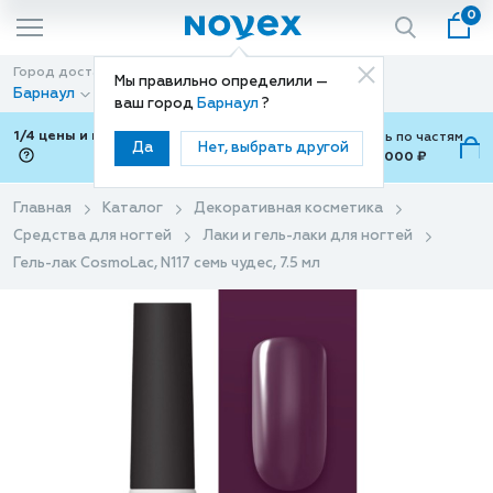
0
Город доставки
Способ доставки
Мы правильно определили —
Барнаул
Доставка
ваш город
Барнаул
?
1/4 цены и покупки ваши с Подели
Можно оплатить по частям
Да
Нет, выбрать другой
от 700 ₽ до 15,000 ₽
ⓘ
Главная
Каталог
Декоративная косметика
Средства для ногтей
Лаки и гель-лаки для ногтей
Гель-лак CosmoLac, N117 семь чудес, 7.5 мл