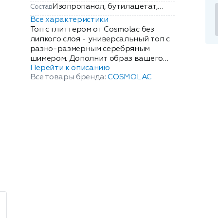
Изопропанол, бутилацетат,
Состав
акрилатный сополимер,
Все характеристики
микрокристаллический воск,
Топ с глиттером от Cosmolac без
триметилолпропантриакрилат.
липкого слоя - универсальный топ с
разно-размерным серебряным
шимером. Дополнит образ вашего
Перейти к описанию
маникюра, какое бы покрытие вы не
Все товары бренда:
COSMOLAC
выбрали от камуфлирующей базы до
цветного покрытия . Средняя
вязкость материала позволяет
завершить покрытие тонким слоем ,
делая ваш маникюр изящным и не
перегруженным толщиной. Объем:
7.5мл.