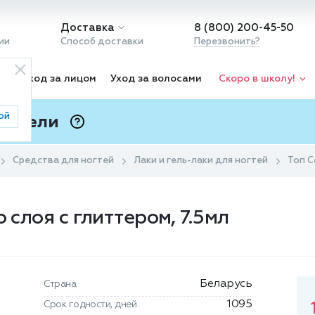
Доставка
8 (800) 200-45-50
ии
Способ доставки
Перезвонить?
ка
Уход за лицом
Уход за волосами
Скоро в школу!
ой
 Подели
ⓘ
Средства для ногтей
Лаки и гель-лаки для ногтей
Топ C
 слоя с глиттером, 7.5мл
Беларусь
Страна
1095
Срок годности, дней