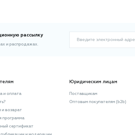
ционную рассылку
Введите электронный адре
ках и распродажах.
телям
Юридическим лицам
а и оплата
Поставщикам
ть?
Оптовым покупателям (b2b)
я и возврат
я программа
ный сертификат
 публикации и модерации