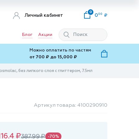
0
00
Личный кабинет
0
Блог
Акции
Можно оплатить по частям
от 700 ₽ до 15,000 ₽
osmolac, без липкого слоя с глиттером, 7.5мл
Артикул товара: 4100290910
116.4 ₽
387.99 ₽
-70%