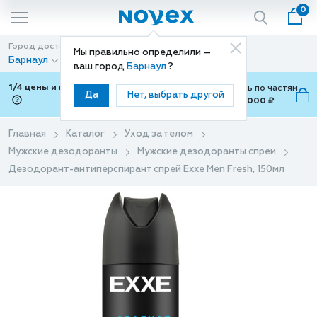
0
Город доставки
Способ доставки
Мы правильно определили —
Барнаул
Доставка
ваш город
Барнаул
?
1/4 цены и покупки ваши с Подели
Можно оплатить по частям
Да
Нет, выбрать другой
от 700 ₽ до 15,000 ₽
ⓘ
Главная
Каталог
Уход за телом
Мужские дезодоранты
Мужские дезодоранты спреи
Дезодорант-антиперспирант спрей Exxe Men Fresh, 150мл