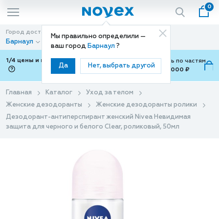
0
Город доставки
Способ доставки
Мы правильно определили —
Барнаул
Доставка
ваш город
Барнаул
?
1/4 цены и покупки ваши с Подели
Можно оплатить по частям
Да
Нет, выбрать другой
от 700 ₽ до 15,000 ₽
ⓘ
Главная
Каталог
Уход за телом
Женские дезодоранты
Женские дезодоранты ролики
Дезодорант-антиперспирант женский Nivea Невидимая
защита для черного и белого Clear, роликовый, 50мл