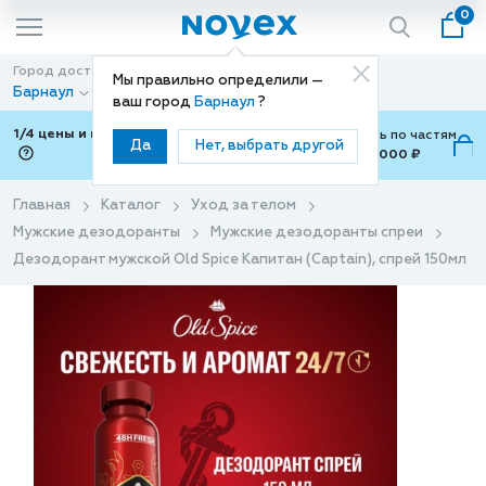
0
Город доставки
Способ доставки
Мы правильно определили —
Барнаул
Доставка
ваш город
Барнаул
?
1/4 цены и покупки ваши с Подели
Можно оплатить по частям
Да
Нет, выбрать другой
от 700 ₽ до 15,000 ₽
ⓘ
Главная
Каталог
Уход за телом
Мужские дезодоранты
Мужские дезодоранты спреи
Дезодорант мужской Old Spice Капитан (Captain), спрей 150мл