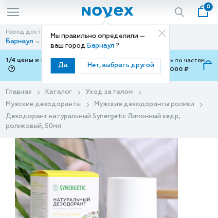
0
Город доставки
Способ доставки
Мы правильно определили —
Барнаул
Доставка
ваш город
Барнаул
?
1/4 цены и покупки ваши с Подели
Можно оплатить по частям
Да
Нет, выбрать другой
от 700 ₽ до 15,000 ₽
ⓘ
Главная
Каталог
Уход за телом
Мужские дезодоранты
Мужские дезодоранты ролики
Дезодорант натуральный Synergetic Лимонный кедр,
роликовый, 50мл