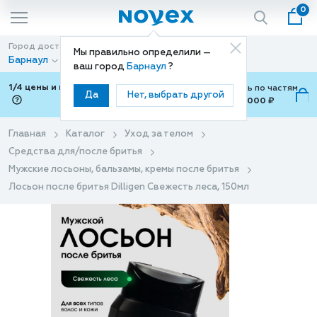
0
Город доставки
Способ доставки
Мы правильно определили —
Барнаул
Доставка
ваш город
Барнаул
?
1/4 цены и покупки ваши с Подели
Можно оплатить по частям
Да
Нет, выбрать другой
от 700 ₽ до 15,000 ₽
ⓘ
Главная
Каталог
Уход за телом
Средства для/после бритья
Мужские лосьоны, бальзамы, кремы после бритья
Лосьон после бритья Dilligen Свежесть леса, 150мл