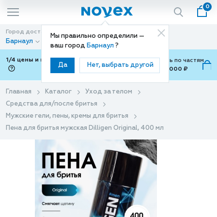
0
Город доставки
Способ доставки
Мы правильно определили —
Барнаул
Доставка
ваш город
Барнаул
?
1/4 цены и покупки ваши с Подели
Можно оплатить по частям
Да
Нет, выбрать другой
от 700 ₽ до 15,000 ₽
ⓘ
Главная
Каталог
Уход за телом
Средства для/после бритья
Мужские гели, пены, кремы для бритья
Пена для бритья мужская Dilligen Original, 400 мл