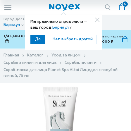
0
Город доставки
Способ доставки
Мы правильно определили —
Барнаул
Доставка
ваш город
Барнаул
?
1/4 цены и покупки ваши с Подели
Можно оплатить по частям
Да
Нет, выбрать другой
от 700 ₽ до 15,000 ₽
ⓘ
Главная
Каталог
Уход за лицом
Скрабы и пилинги для лица
Скрабы, пилинги
Скраб-маска для лица Planet Spa Altai Лицедел с голубой
глиной, 75 мл