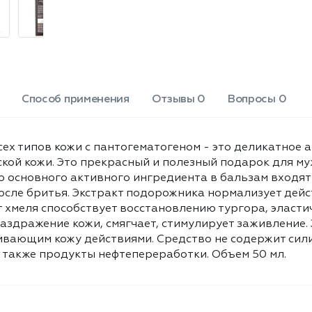
тургора, эластичности, натяжения
кожи. Экстракт ромашки активно
снимает воспаление и раздражение
кожи, смягчает, стимулирует
заживление. Экстракт зверобоя
обладает увлажняющим,
регенерирующим, успокаивающим
Способ применения
Отзывы 0
Вопросы 0
кожу действиями. Средство не
содержит силиконов, парабенов,
формальдегидов, синтетических
сех типов кожи с пантогематогеном - это деликатное 
отдушек и эмульгаторов, а также
кой кожи. Это прекрасный и полезный подарок для м
продукты нефтепереработки. Объем
о основного активного ингредиента в бальзам входят
50 мл.
ле бритья. Экстракт подорожника нормализует дейст
 хмеля способствует восстановлению тургора, эластич
аздражение кожи, смягчает, стимулирует заживление.
ающим кожу действиями. Средство не содержит сили
а также продукты нефтепереработки. Объем 50 мл.