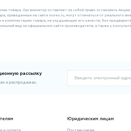
ичии товара. Организатор оставляет за собой право остановить Акцию
а, приведенные на сайте novex.ru, могут отличаться от реального вне
и и комплектацию товара, не ухудшающие его качеств, без предварит
нешний вид на официальном сайте производителя, а также у консульта
ционную рассылку
Введите электронный адре
ках и распродажах.
телям
Юридическим лицам
а и оплата
Поставщикам