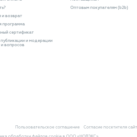
ть?
Оптовым покупателям (b2b)
я и возврат
я программа
ный сертификат
 публикации и модерации
 и вопросов
Пользовательское соглашение
Согласие посетителя сай
ика обработки файлов cookie в ООО «НОВЭКС»