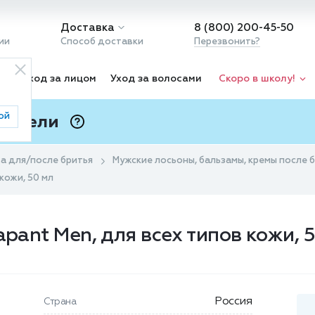
Доставка
8 (800) 200-45-50
ии
Способ доставки
Перезвонить?
ка
Уход за лицом
Уход за волосами
Скоро в школу!
ой
 Подели
ⓘ
а для/после бритья
Мужские лосьоны, бальзамы, кремы после 
кожи, 50 мл
apant Men, для всех типов кожи, 
Россия
Страна