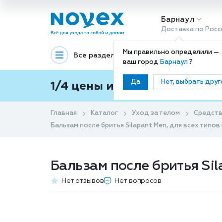
Барнаул
Доставка по Росс
Мы правильно определили —
Все разделы
Декоративная космети
ваш город
Барнаул
?
Да
Нет, выбрать друг
1/4 цены и покупки ваши с
Главная
Каталог
Уход за телом
Средств
Бальзам после бритья Silapant Men, для всех типов 
Бальзам после бритья Sil
Нет отзывов
Нет вопросов